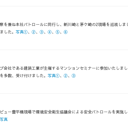
察を兼ね本社パトロールに同行し、新川崎と茅ケ崎の2現場を巡視しま
ました。
写真①
、
②
、
③
、
④
、
⑤
、
⑥
プ会社である建装工業が主催するマンションセミナーに参加いたしまし
を多数、受け付けました。
写真①
、
②
、
③
ビュー豊平橋現場で環境安全衛生協議会による安全パトロールを実施し
写真