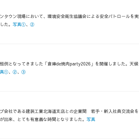
ンタウン現場において、環境安全衛生協議会による安全パトロールを実
した。
写真①
、
②
恒例となってきました「倉庫de焼肉party2026」を開催しました。
真①
、
②
、
③
プ会社である建装工業北海道支店との企業間 若手・新入社員交流会を
が出来、とても有意義な時間となりました。
写真