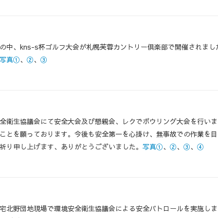
の中、kns-s杯ゴルフ大会が札幌芙蓉カントリー倶楽部で開催されま
写真①
、
②
、
③
全衛生協議会にて安全大会及び懇親会、レクでボウリング大会を行いま
ことを願っております。今後も安全第一を心掛け、無事故での作業を目
祈り申し上げます、ありがとうございました。
写真①
、
②
、
③
、
④
宅北野団地現場で環境安全衛生協議会による安全パトロールを実施しま