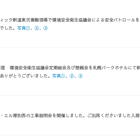
ィック新道東弐番館現場で環境安全衛生協議会による安全パトロールを
でした。
写真①
、
②
、
③
6年度 環境安全衛生協議会定期総会及び懇親会を札幌パークホテルにて
ありがとうございました。
写真①
、
②
、
③
・エル厚別西の工事説明会を開催しました。ご出席くださいました入居