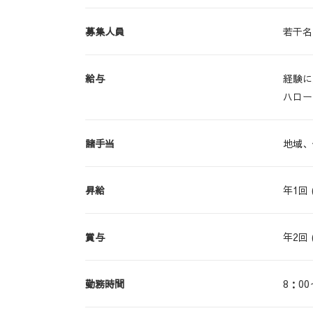
募集人員
若干名
給与
経験に
ハローワ
諸手当
地域、
昇給
年1回
賞与
年2回 
勤務時間
8：00