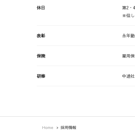
休日
第2・
※但し
表彰
永年勤
保険
雇用保
研修
中途社
Home
採用情報