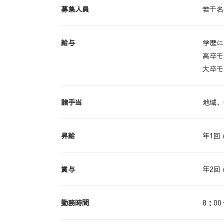
募集人員
若干名
給与
学歴に
高卒モ
大卒モ
諸手当
地域、
昇給
年1回
賞与
年2回 
勤務時間
8：00